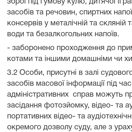
зброї під гумову кулю, дитячої ігр
засобів та речовин, спиртних напо
консервів у металічній та скляній т
води та безалкогольних напоїв.
- заборонено проходження до при
котами та іншими домашніми чи х
3.2 Особи, присутні в залі судово
засобів масової інформації під час
адміністративних справ можуть пр
засідання фотозйомку, відео- та 
портативних відео- та аудіотехніч
окремого дозволу суду, але з ура