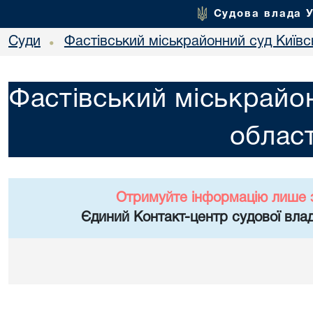
Судова влада 
Суди
Фастівський міськрайонний суд Київсь
•
Фастівський міськрайон
област
Отримуйте інформацію лише 
Єдиний Контакт-центр судової влад