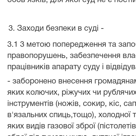
обов'язків, для якої суд не є пост
Заходи безпеки в суді -
3.1 3 метою попередження та запо
правопорушень, забезпечення влас
працівників апарату суду і відвідув
- заборонено внесення громадянам
яких колючих, ріжучих чи рублячих
інструментів (ножів, сокир, кіс, с
в'язальних спиць,тощо), холодної т
яких видів газової зброї (пістолеті