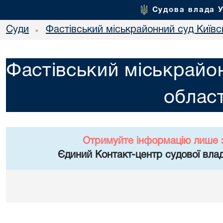
Судова влада 
Суди
Фастівський міськрайонний суд Київсь
•
Фастівський міськрайон
област
Отримуйте інформацію лише 
Єдиний Контакт-центр судової влад