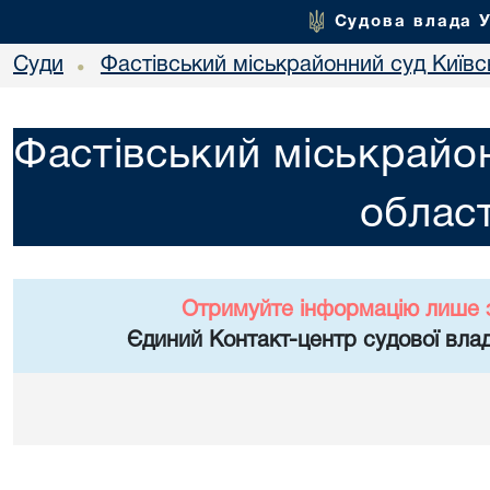
Судова влада 
Суди
Фастівський міськрайонний суд Київсь
•
Фастівський міськрайон
област
Отримуйте інформацію лише 
Єдиний Контакт-центр судової влад