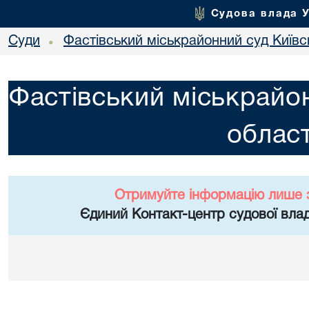
Судова влада 
Суди
Фастівський міськрайонний суд Київсь
•
Фастівський міськрайон
област
Отримуйте інформацію лише 
Єдиний Контакт-центр судової влад