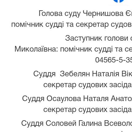
Голова суду Чернишова Євге
помічник судді та секретар судов
Заступник голови суду
Миколаївна: помічник судді та с
04565-5-3
Суддя Зебелян Наталія Віктор
секретар судових засіда
Суддя Осаулова Наталя Анатолі
секретар судових засіда
Суддя Соловей Галина Всеволод