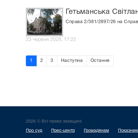
Гетьманська Світла
Справа 2/381/2897/26 на Спра
23 червня 2026, 17:22
1
2
3
Наступна
Остання
2026 © Всі права захищені
Про суд
Прес-центр
Громадянам
Показники