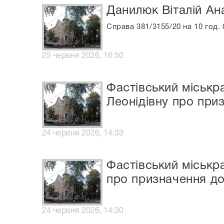
Данилюк Віталій Ан
Справа 381/3155/20 на 10 год.
25 червня 2026, 16:50
Фастівський міськр
Леонідівну про при
24 червня 2026, 14:33
Фастівський міськр
про призначення до
24 червня 2026, 14:30