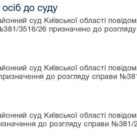
осіб до суду
айонний суд Київської області повідом
№381/3516/26 призначено до розгляду
айонний суд Київської області повідо
призначення до розгляду справи №38
айонний суд Київської області повід
изначення до розгляду справи №381/