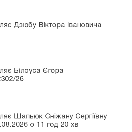
мляє Дзюбу Віктора Івановича
мляє Білоуса Єгора
2302/26
мляє Шапьюк Сніжану Сергіївну
08.2026 о 11 год 20 хв