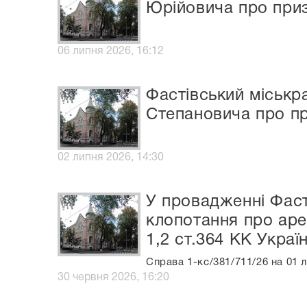
Юрійовича про при
06 липня 2026, 16:12
Фастівський міськр
Степановича про п
02 липня 2026, 14:30
У провадженні Фаст
клопотання про аре
1,2 ст.364 КК Україн
Справа 1-кс/381/711/26 на 01 
30 червня 2026, 16:20