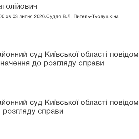
атолійович
 00 хв 03 липня 2026.Суддя В.Л. Питель-Тьолушкіна
айонний суд Київської області повідо
значення до розгляду справи
айонний суд Київської області пові
 розгляду справи