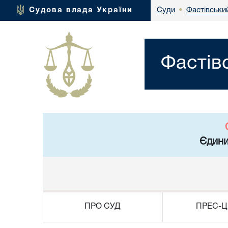
Фастівський
Судова влада України
Суди
•
Фастів
Єдини
ПРО СУД
ПРЕС-Ц