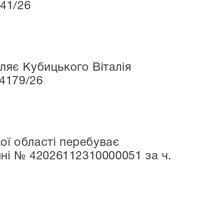
41/26
ляє Кубицького Віталія
4179/26
ої області перебуває
ні № 42026112310000051 за ч.