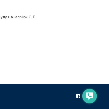
Суддя Анапріюк С.П