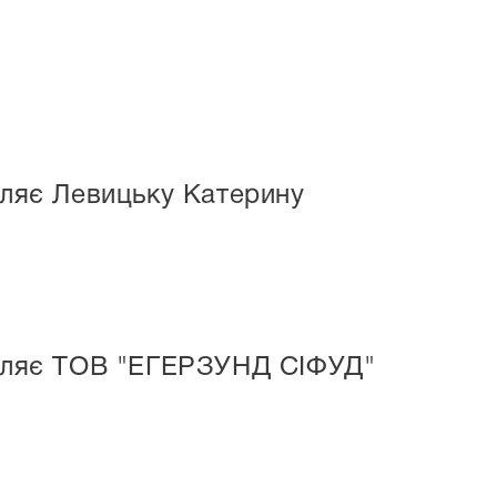
мляє Левицьку Катерину
домляє ТОВ "ЕГЕРЗУНД СІФУД"