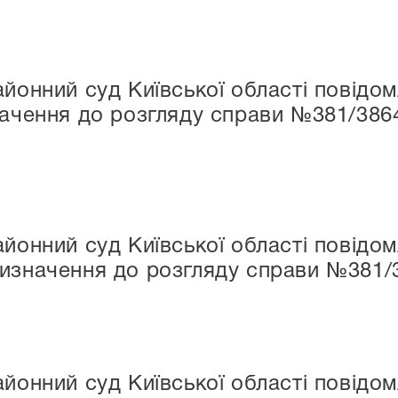
айонний суд Київської області повідо
начення до розгляду справи №381/3864
айонний суд Київської області повідо
изначення до розгляду справи №381/
айонний суд Київської області повід