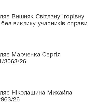
ляє Вишняк Світлану Ігорівну
 без виклику учасників справи
мляє Марченка Сергія
1/3063/26
омляє Ніколашина Михайла
2963/26