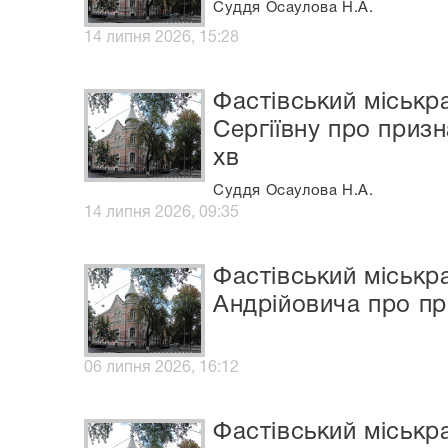
Суддя Осаулова Н.А.
14 липня 2026, 15:28
Фастівський міськр
Сергіївну про приз
хв
Суддя Осаулова Н.А.
14 липня 2026, 09:35
Фастівський міськр
Андрійовича про пр
06 липня 2026, 16:12
Фастівський міськр