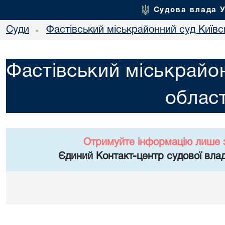
Судова влада 
Суди
Фастівський міськрайонний суд Київсь
•
Фастівський міськрайон
област
Отримуйте інформацію лише 
Єдиний Контакт-центр судової влад