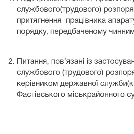
службового(трудового) розпоря
притягнення працівника апарату
порядку, передбаченому чинни
Питання, пов’язані із застосув
службового (трудового) розпор
керівником державної служби(к
Фастівського міськрайонного су