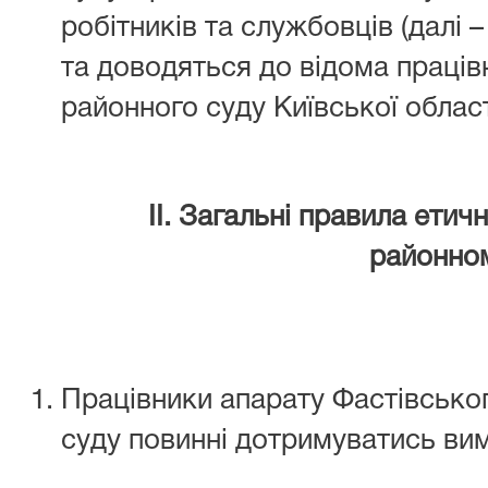
робітників та службовців (далі 
та доводяться до відома праців
районного суду Київської області
ІІ. Загальні правила етич
районно
Працівники апарату Фастівсько
суду повинні дотримуватись вим