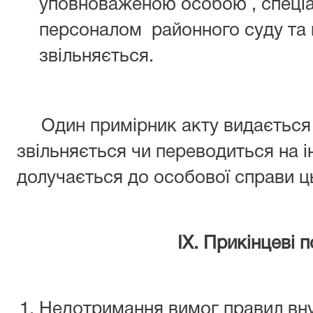
уповноваженою особою , спеціа
персоналом районного суду та 
звільняється.
Один примірник акту видається п
звільняється чи переводиться на і
долучається до особової справи ц
ІХ. Прикінцеві 
Недотримання вимог правил вн