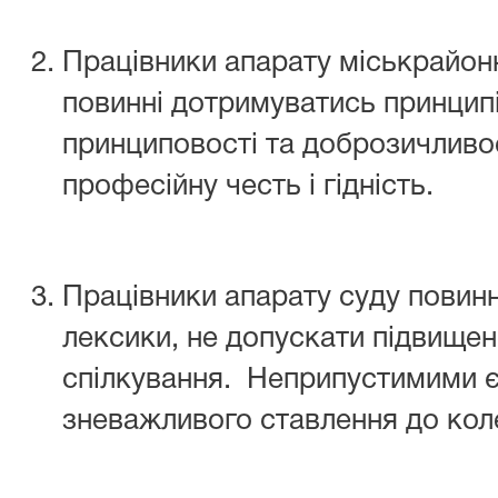
Працівники апарату міськрайонн
повинні дотримуватись принципі
принциповості та доброзичливос
професійну честь і гідність.
Працівники апарату суду повинн
лексики, не допускати підвищеної
спілкування. Неприпустимими є
зневажливого ставлення до кол