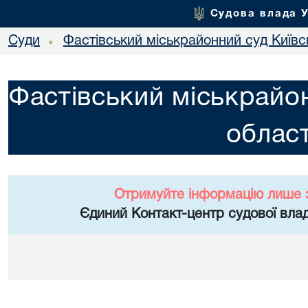
Судова влада 
Суди
Фастівський міськрайонний суд Київсь
•
Фастівський міськрайон
област
Отримуйте інформацію лише 
Єдиний Контакт-центр судової влад