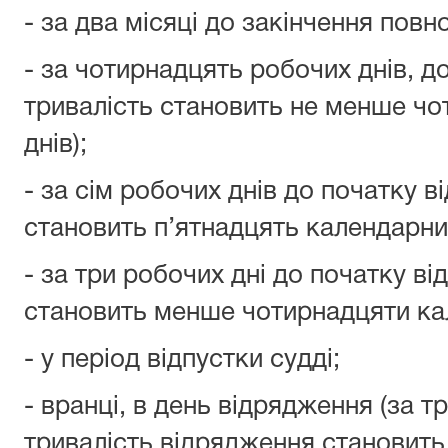
- за два місяці до закінчення пов
- за чотирнадцять робочих днів, до
тривалість становить не менше ч
днів);
- за сім робочих днів до початку ві
становить п’ятнадцять календарних
- за три робочих дні до початку від
становить менше чотирнадцяти ка
- у період відпустки судді;
- вранці, в день відрядження (за т
тривалість відрядження становить