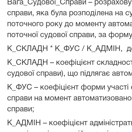
Вага_Судової_Справи – розрахову
справи, яка була розподілена на 
поточного року до моменту автом
поточної судової справи, за форм
К_СКЛАДН * К_ФУС / К_АДМІН, д
К_СКЛАДН – коефіцієнт складності
судової справи), що підлягає авто
К_ФУС – коефіцієнт форми участі с
справи на момент автоматизованог
справи;
К_АДМІН – коефіцієнт адміністрат