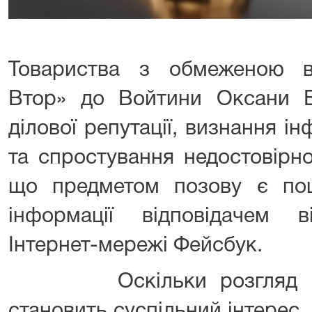
Товариства з обмеженою ві
Втор» до Войтини Оксани Б
ділової репутації, визнання і
та спростування недостовірно
що предметом позову є пош
інформації відповідачем 
Інтернет-мережі Фейсбук.
Оскільки розгляд цією
становить суспільний інтерес