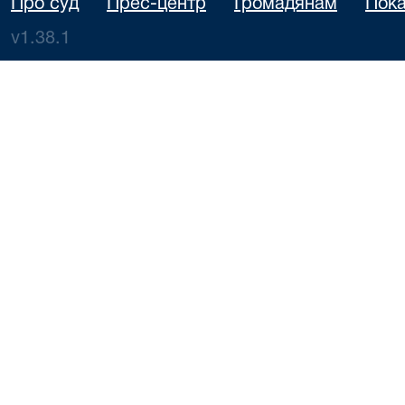
Про суд
Прес-центр
Громадянам
Пока
v1.38.1