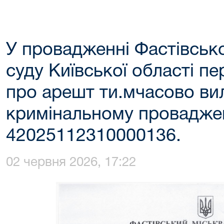
У провадженні Фастівськ
суду Київської області п
про арешт ти.мчасово ви
кримінальному провадже
42025112310000136.
02 червня 2026, 17:22