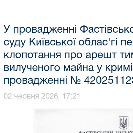
У провадженні Фастівськ
суду Київської облас'гі п
клопотання про арешт т
вилученого майна у крим
провадженні № 42025112
02 червня 2026, 17:21