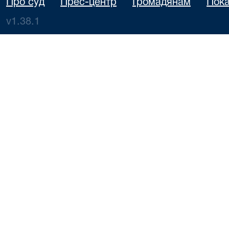
Про суд
Прес-центр
Громадянам
Пока
v1.38.1